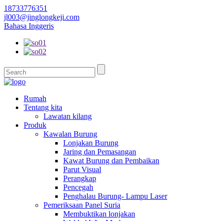
18733776351
jl003@jinglongkeji.com
Bahasa Inggeris
Rumah
Tentang kita
Lawatan kilang
Produk
Kawalan Burung
Lonjakan Burung
Jaring dan Pemasangan
Kawat Burung dan Pembaikan
Parut Visual
Perangkap
Pencegah
Penghalau Burung- Lampu Laser
Pemeriksaan Panel Suria
Membuktikan lonjakan