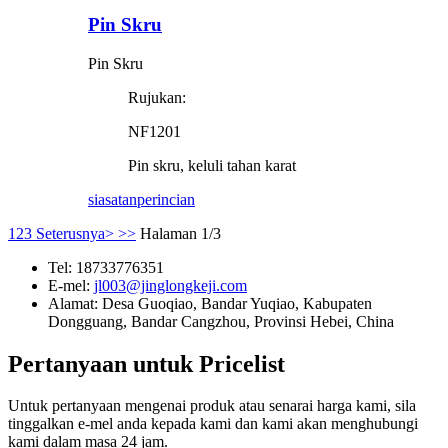
Pin Skru
Pin Skru
Rujukan:
NF1201
Pin skru, keluli tahan karat
siasatan
perincian
1
2
3
Seterusnya>
>>
Halaman 1/3
Tel:
18733776351
E-mel:
jl003@jinglongkeji.com
Alamat:
Desa Guoqiao, Bandar Yuqiao, Kabupaten
Dongguang, Bandar Cangzhou, Provinsi Hebei, China
Pertanyaan untuk Pricelist
Untuk pertanyaan mengenai produk atau senarai harga kami, sila
tinggalkan e-mel anda kepada kami dan kami akan menghubungi
kami dalam masa 24 jam.