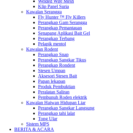
Welded Wire Mesh
Klip Panel Suria
Kawalan Serangga
Fly Hunter ™ Fly Killers
Perangkap Gam Serangga
Perangkap Pemantauan
Senapang Aplikasi Bait Gel
Perangkap Terbang
Pelapik mentol
Kawalan Rodent
Perangkap Snap
Perangkap Sangkar Tikus
Perangkap Rondent
Stesen Umpan
Aksesori Stesen Bait
Papan lekapan
Produk Pembuktian
Peralatan Saliran
Pembunuh Roden elektrik
Kawalan Haiwan Hidupan Liar
Perangkap Sangkar Langsung
Perangkap tahi lalat
Tong Ular
Sistem MPS
BERITA & ACARA