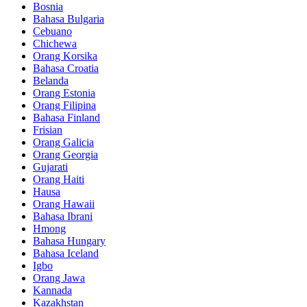
Bosnia
Bahasa Bulgaria
Cebuano
Chichewa
Orang Korsika
Bahasa Croatia
Belanda
Orang Estonia
Orang Filipina
Bahasa Finland
Frisian
Orang Galicia
Orang Georgia
Gujarati
Orang Haiti
Hausa
Orang Hawaii
Bahasa Ibrani
Hmong
Bahasa Hungary
Bahasa Iceland
Igbo
Orang Jawa
Kannada
Kazakhstan